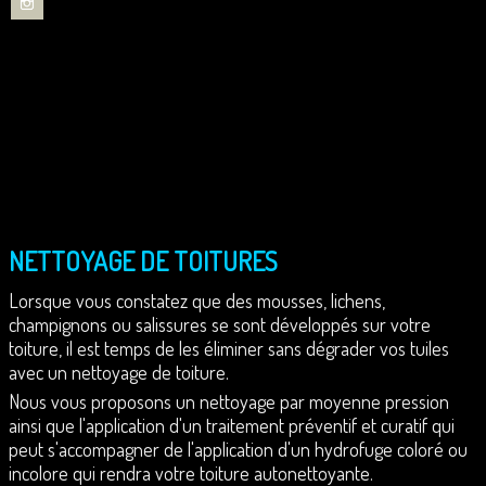
EN SAVOIR +
EN SAVOIR +
Nettoyage de panneaux photovoltaïques
Enlèvement des encombrants
Nettoyage de toiture
Nettoyage de façade
Ménage occasionnel
Nettoyage de vitres
Ménage régulier
Vous recherchez une entreprise pour le nettoyage
Le nettoyage de tous types de véhicules est une
étape importante pour sa durée de vie !
de vos locaux, vos bureaux ... ?
EN SAVOIR +
EN SAVOIR +
NETTOYAGE DE TOITURES
Lorsque vous constatez que des mousses, lichens,
champignons ou salissures se sont développés sur votre
toiture, il est temps de les éliminer sans dégrader vos tuiles
avec un nettoyage de toiture.
Nous vous proposons un nettoyage par moyenne pression
ainsi que l'application d'un traitement préventif et curatif qui
peut s'accompagner de l'application d'un hydrofuge coloré ou
incolore qui rendra votre toiture autonettoyante.