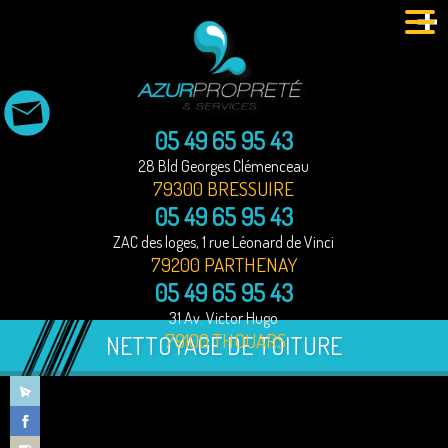
MENU
05 49 65 95 43
28 Bld Georges Clémenceau
79300 BRESSUIRE
05 49 65 95 43
ZAC des loges, 1 rue Léonard de Vinci
79200 PARTHENAY
05 49 65 95 43
31 Av. Victor Hugo
79100 THOUARS
NETTOYAGE DE TOITURE
Particuliers
Professionnels
Nettoyage vehicules
Entretien des espaces verts