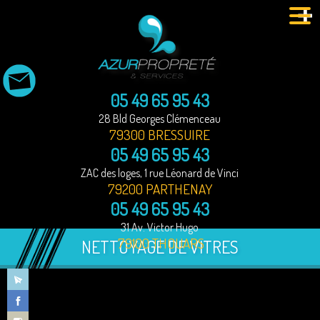
MENU
05 49 65 95 43
28 Bld Georges Clémenceau
79300 BRESSUIRE
05 49 65 95 43
ZAC des loges, 1 rue Léonard de Vinci
79200 PARTHENAY
05 49 65 95 43
31 Av. Victor Hugo
79100 THOUARS
NETTOYAGE DE VITRES
Particuliers
Professionnels
Nettoyage vehicules
Entretien des espaces verts