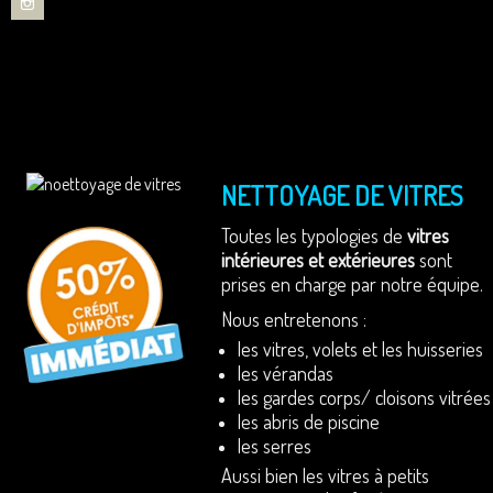
EN SAVOIR +
EN SAVOIR +
Nettoyage de panneaux photovoltaïques
Enlèvement des encombrants
Nettoyage de toiture
Nettoyage de façade
Ménage occasionnel
Nettoyage de vitres
Ménage régulier
Vous recherchez une entreprise pour le nettoyage
Le nettoyage de tous types de véhicules est une
étape importante pour sa durée de vie !
de vos locaux, vos bureaux ... ?
EN SAVOIR +
EN SAVOIR +
NETTOYAGE DE VITRES
Toutes les typologies de
vitres
intérieures
et extérieures
sont
prises en charge par notre équipe.
Nous entretenons :
les vitres, volets et les huisseries
les vérandas
les gardes corps/ cloisons vitrées
les abris de piscine
les serres
Aussi bien les vitres à petits